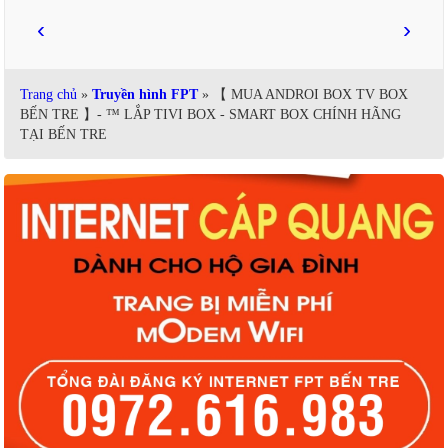
‹
›
Trang chủ
»
Truyền hình FPT
» 【 MUA ANDROI BOX TV BOX
BẾN TRE 】- ™ LẮP TIVI BOX - SMART BOX CHÍNH HÃNG
TẠI BẾN TRE