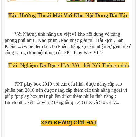
Tận Hưởng Thoải Mái Với Kho Nội Dung Bât Tận
Với Những tính năng ưu việt và kho nội dung vô cùng
phong phú như : Kho phim , kho nhạc giải trí , Hài kịch , Sân
Khấu.....vv. Sẽ đem lại cho khách hàng sự cảm nhận sự giải trí vô
cùng cao tại kho nội dung của FPT Play Box 2019
Trải
Nghiệm Đa Dạng Hơn Với kết Nối Thông minh
FPT play box 2019 với các cấu hình được nâng cấp sao
phiên bản 2018 nên được nâng cấp thêm các tính năng ngoại vi
giúp fpt play box trải nghiệm được thêm nhiều tính năng :
Bluetooth , kết nối wifi 2 băng tầng 2.4 GHZ và 5.0 GHZ....
Xem KHông Giới Hạn