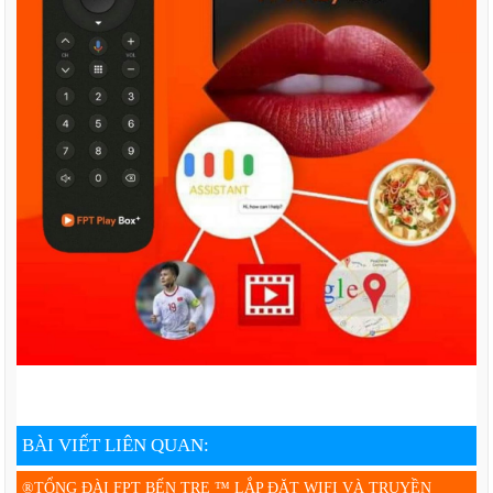
BÀI VIẾT LIÊN QUAN:
®TỔNG ĐÀI FPT BẾN TRE ™ LẮP ĐẶT WIFI VÀ TRUYỀN