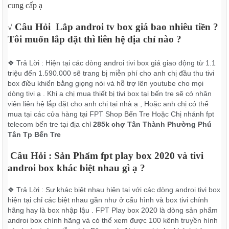
cung cấp ạ
Câu Hỏi Lắp androi tv box giá bao nhiêu tiền ?
√
Tôi muốn lắp đặt thì liên hệ địa chỉ nào ?
❖ Trả Lời : Hiện tại các dòng androi tivi box giá giao động từ 1.1
triệu đến 1.590.000 sẽ trang bị miễn phí cho anh chị đầu thu tivi
box điều khiển bằng giọng nói và hỗ trợ lên youtube cho mọi
dòng tivi ạ . Khi a chị mua thiết bị tivi box tại bến tre sẽ có nhân
viên liên hệ lắp đặt cho anh chị tại nhà ạ , Hoặc anh chị có thể
mua tại các cửa hàng tại FPT Shop Bến Tre Hoặc Chị nhánh fpt
telecom bến tre tại địa chỉ
285k chợ Tân Thành Phường Phú
Tân Tp Bến Tre
Câu Hỏi : Sản Phẩm fpt play box 2020 và tivi
androi box khác biệt nhau gì ạ ?
❖ Trả Lời : Sự khác biệt nhau hiện tai với các dòng androi tivi box
hiện tại chỉ các biệt nhau gần như ở cấu hình và box tivi chính
hãng hay là box nhập lậu . FPT Play box 2020 là dòng sản phẩm
androi box chính hãng và có thể xem được 100 kênh truyền hình