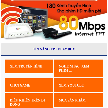
TÍN NĂNG FPT PLAY BOX
XEM TRUYỀN HÌNH
NGHE NHẠC, XEM
PHIM ...
CHƠI GAME
XEM YOUTUBE
ĐIỀU KHIỂN TRÊN DI
MUA SẢN PHẨM
ĐỘNG