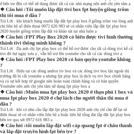
ở bến tre đều có thể sử dụng được tất cả các nhà mạng nên anh chị yên tâm ạ
❖ Câu hỏi :Tôi muốn lắp đặt tivi box fpt huyện giồng trôm
thì tôi mua ở đâu ?
Trả Lời : khi khách hàng muốn lắp đặt fpt play box ở giồng trôm vui lòng anh
chị liên hệ số điện thoại 0972 626 983 sẽ có nhân viên lắp đặt fpt play box
2020 huyện giồng trôm lắp đặt và khảo sát tại nhà luôn ạ
❖ Câu hỏi :FPT Play Box 2020 có biến được tivi bình thường
thành tivi thông minh không ?
Trả Lời : Dạ anh chị fpt play box có thể hỗ trợ được cho tất cả dòng tivi kể cả
tivi đít bự ngày xưa ạ , vẫn hỗ trợ lên youtube cho tất cả các dòng tivi ạ
❖ Câu hỏi :FPT Play box 2020 có bản quyền youtube không
?
Trả Lời : Hiện tại các dòng androi tiv box và các dòng tivi box lậu ngoài thị
trường đã bị cắt youtube ạ nhưng fpt play box là dịch vụ tivi box chính hãng
và có sự kết hợp từ google nên hoàn toàn chính hãng và có bản quyền
Youitube nên anh chị yên tâm sử dụng fpt play box ạ
❖ Câu hỏi :Muốn mua fpt play box 2020 ở thạn phú 1 box và
mua fpt play box 2020 ở chợ lách cho người thân thì mua ở
đâu ?
Trả Lời : khi có nhu cầu lắp đặt fpt play box 2020 anh chị chỉ cần để lại số
điện thoại sẽ có nhân viên liên hệ ạ hoặc liên hệ tổng đài lắp đặt fpt play box
bến tre qua sdt 0972 616 983 ạ
❖ Câu hỏi :tôi muốn lắp đặt wifi cáp quang fpt ở châu thành
và lắp đặt truyền hình fpt bến tre ?