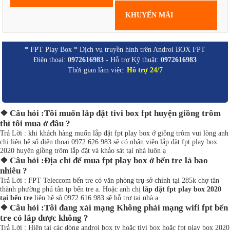
KHUYẾN MÃI
* FPT Play Box * Dịch vụ truyền hình trên Androi BOX FPT
Điện thoại:
0972616983
- Hỗ trợ Kỹ thuật:
0972616983
Thời gian làm việc:
Hỗ trợ 24/7
❖ Câu hỏi :Tôi muốn lắp đặt tivi box fpt huyện giồng trôm
thì tôi mua ở đâu ?
Trả Lời : khi khách hàng muốn lắp đặt fpt play box ở giồng trôm vui lòng anh
chị liên hệ số điện thoại 0972 626 983 sẽ có nhân viên lắp đặt fpt play box
2020 huyện giồng trôm lắp đặt và khảo sát tại nhà luôn ạ
❖ Câu hỏi :Địa chỉ để mua fpt play box ở bến tre là bao
nhiêu ?
Trả Lời : FPT Teleccom bến tre có văn phòng trụ sở chính tại 285k chợ tân
thành phường phú tân tp bến tre a. Hoặc anh chị
lắp đặt fpt play box 2020
tại bến tre
liên hệ sô 0972 616 983 sẽ hỗ trợ tại nhà ạ
❖ Câu hỏi :Tôi đang xài mạng Không phải mạng wifi fpt bến
tre có lắp được không ?
Trả Lời : Hiện tại các dòng androi box tv hoặc tivi box hoặc fpt play box 2020