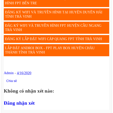
HÌNH FPT BẾN TRE
ĐĂNG KÝ WIFI VÀ TRUỲỀN HÌNH TẠI HUYỆN DUYÊN HẢI
TỈNH TRÀ VINH
ĐĂG KÝ WIFI VÀ TRUYỀN HÌNH FPT HUYỆN CẦU NGANG
TRÀ VINH
ĐĂNG KÝ LẮP ĐẶT WIFI CÁP QUANG FPT TỈNH TRÀ VINH
LẮP ĐẶT ANDROI BOX - FPT PLAY BOX HUYỆN CHÂU
THÀNH TỈNH TRÀ VINH
Admin
-
4/16/2020
Chia sẻ
Không có nhận xét nào:
Đăng nhận xét