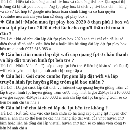
Trả Lời : Hiện tại các dòng androi tiv box và các dòng tivi box lậu ngoài thị
trường đã bị cắt youtube ạ nhưng fpt play box là dịch vụ tivi box chính hãng
và có sự kết hợp từ google nên hoàn toàn chính hãng và có bản quyền
Youitube nên anh chị yên tâm sử dụng fpt play box ạ
❖ Câu hỏi :Muốn mua fpt play box 2020 ở thạn phú 1 box và
mua fpt play box 2020 ở chợ lách cho người thân thì mua ở
đâu ?
Trả Lời : khi có nhu cầu lắp đặt fpt play box 2020 anh chị chỉ cần để lại số
điện thoại sẽ có nhân viên liên hệ ạ hoặc liên hệ tổng đài lắp đặt fpt play box
bến tre qua sdt 0972 616 983 ạ
❖ Câu hỏi :tôi muốn lắp đặt wifi cáp quang fpt ở châu thành
và lắp đặt truyền hình fpt bến tre ?
Trả Lời : Nhân Viên lắp đặt cáp quang fpt bến tre sẽ liên hệ khảo sát và lắp đặt
wifi và truyền hình fpt qua sdt anh chị cung cấp ạ
❖ Câu hỏi : Gói cước combo fpt gồm lắp đặt wifi và lắp
truyền hình fpt huyện giồng trôm giá bao nhiêu ?
Trả Lời : Dạ gói cước lắp đặt dịch vụ internet cáp quang huyện giồng trôm và
lắp truyền hình fpt huyện giồng trôm cước thấp nhất là gói 25Mps là 210.000đ
ạ và gói supper 45Mps là 230.000đ ạ. anh chị lắp đặt fpt tại giồng trôm sẽ có
liên hệ anh chị tại nhà ạ
❖ Câu hỏi :ở chợ lách có lắp đc fpt bến tre không ?
Trả Lời : Rất tiếc khu vực chợ lách chưa có hạ tầng cáp quang fpt huyện chợ
lách ạ, anh chị có thể liên hệ các nhà mạng lắp đặt wifi của vnpt huyện chợ
lách hoặc liên hệ tổng đài lắp viettell huyện chợ lách sẽ có nhân viên công ty
liên hệ anh chị ạ