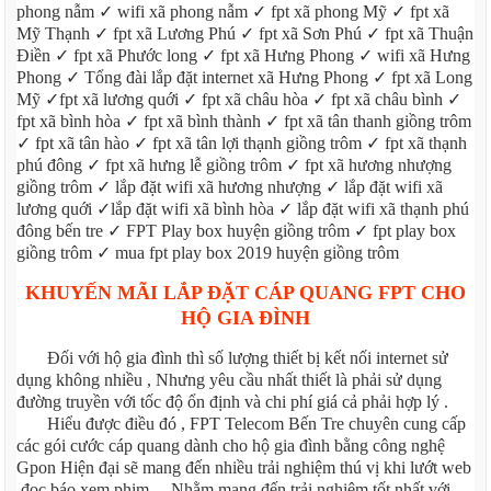
phong nẫm ✓ wifi xã phong nẫm ✓ fpt xã phong Mỹ ✓ fpt xã
Mỹ Thạnh ✓ fpt xã Lương Phú ✓ fpt xã Sơn Phú ✓ fpt xã Thuận
Điền ✓ fpt xã Phước long ✓ fpt xã Hưng Phong ✓ wifi xã Hưng
Phong ✓ Tổng đài lắp đặt internet xã Hưng Phong ✓ fpt xã Long
Mỹ ✓fpt xã lương quới ✓ fpt xã châu hòa ✓ fpt xã châu bình ✓
fpt xã bình hòa ✓ fpt xã bình thành ✓ fpt xã tân thanh giồng trôm
✓ fpt xã tân hào ✓ fpt xã tân lợi thạnh giồng trôm ✓ fpt xã thạnh
phú đông ✓ fpt xã hưng lễ giồng trôm ✓ fpt xã hương nhượng
giồng trôm ✓ lắp đặt wifi xã hương nhượng ✓ lắp đặt wifi xã
lương quới ✓lắp đặt wifi xã bình hòa ✓ lắp đặt wifi xã thạnh phú
đông bến tre ✓ FPT Play box huyện giồng trôm ✓ fpt play box
giồng trôm ✓ mua fpt play box 2019 huyện giồng trôm
KHUYẾN MÃI LẮP ĐẶT CÁP QUANG FPT CHO
HỘ GIA ĐÌNH
Đối với hộ gia đình thì số lượng thiết bị kết nối internet sử
dụng không nhiều , Nhưng yêu cầu nhất thiết là phải sử dụng
đường truyền với tốc độ ổn định và chi phí giá cả phải hợp lý .
Hiểu được điều đó , FPT Telecom Bến Tre chuyên cung cấp
các gói cước cáp quang dành cho hộ gia đình bằng công nghệ
Gpon Hiện đại sẽ mang đến nhiều trải nghiệm thú vị khi lướt web
,đọc báo xem phim ... Nhằm mang đến trải nghiệm tốt nhất với