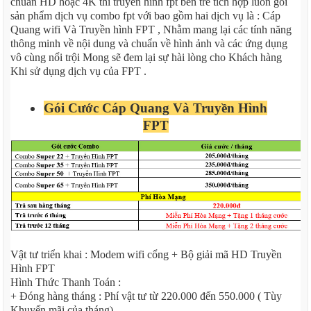
chuẩn HD hoặc 4K thì truyền hình fpt bến tre tích hợp luôn gói
sản phẩm dịch vụ combo fpt với bao gồm hai dịch vụ là : Cáp
Quang wifi Và Truyền hình FPT , Nhằm mang lại các tính năng
thông minh về nội dung và chuẩn về hình ảnh và các ứng dụng
vô cùng nổi trội Mong sẽ đem lại sự hài lòng cho Khách hàng
Khi sử dụng dịch vụ của FPT .
Gói Cước Cáp Quang Và Truyền Hình
FPT
Vật tư triển khai : Modem wifi cổng + Bộ giải mã HD Truyền
Hình FPT
Hình Thức Thanh Toán :
+ Đóng hàng tháng : Phí vật tư từ 220.000 đến 550.000 ( Tùy
Khuyến mãi của tháng)