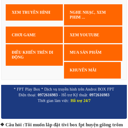
XEM TRUYỀN HÌNH
NGHE NHẠC, XEM
PHIM ...
CHƠI GAME
XEM YOUTUBE
ĐIỀU KHIỂN TRÊN DI
MUA SẢN PHẨM
ĐỘNG
KHUYẾN MÃI
* FPT Play Box * Dịch vụ truyền hình trên Androi BOX FPT
Điện thoại:
0972616983
- Hỗ trợ Kỹ thuật:
0972616983
Thời gian làm việc:
Hỗ trợ 24/7
❖ Câu hỏi :Tôi muốn lắp đặt tivi box fpt huyện giồng trôm