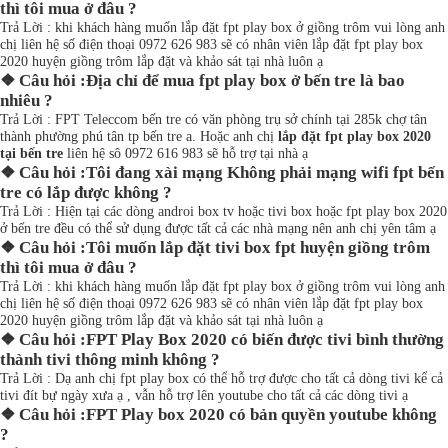
thì tôi mua ở đâu ?
Trả Lời : khi khách hàng muốn lắp đặt fpt play box ở giồng trôm vui lòng anh
chị liên hệ số điện thoại 0972 626 983 sẽ có nhân viên lắp đặt fpt play box
2020 huyện giồng trôm lắp đặt và khảo sát tại nhà luôn ạ
❖ Câu hỏi :Địa chỉ để mua fpt play box ở bến tre là bao
nhiêu ?
Trả Lời : FPT Teleccom bến tre có văn phòng trụ sở chính tại 285k chợ tân
thành phường phú tân tp bến tre a. Hoặc anh chị
lắp đặt fpt play box 2020
tại bến tre
liên hệ sô 0972 616 983 sẽ hỗ trợ tại nhà ạ
❖ Câu hỏi :Tôi đang xài mạng Không phải mạng wifi fpt bến
tre có lắp được không ?
Trả Lời : Hiện tại các dòng androi box tv hoặc tivi box hoặc fpt play box 2020
ở bến tre đều có thể sử dụng được tất cả các nhà mạng nên anh chị yên tâm ạ
❖ Câu hỏi :Tôi muốn lắp đặt tivi box fpt huyện giồng trôm
thì tôi mua ở đâu ?
Trả Lời : khi khách hàng muốn lắp đặt fpt play box ở giồng trôm vui lòng anh
chị liên hệ số điện thoại 0972 626 983 sẽ có nhân viên lắp đặt fpt play box
2020 huyện giồng trôm lắp đặt và khảo sát tại nhà luôn ạ
❖ Câu hỏi :FPT Play Box 2020 có biến được tivi bình thường
thành tivi thông minh không ?
Trả Lời : Dạ anh chị fpt play box có thể hỗ trợ được cho tất cả dòng tivi kể cả
tivi đít bự ngày xưa ạ , vẫn hỗ trợ lên youtube cho tất cả các dòng tivi ạ
❖ Câu hỏi :FPT Play box 2020 có bản quyền youtube không
?