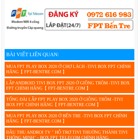
BÀI VIẾT LIÊN QUAN:
MUA FPT PLAY BOX 2020 Ở CHỢ LÁCH -TIVI BOX FPT CHÍNH
HÃNG【 FPT-BENTRE.COM 】
LẮP ANDROID TIVI BOX FPT 2020 Ở GIỒNG TRÔM -TIVI BOX
FPT CHÍNH HÃNG【 FPT-BENTRE.COM 】
TỔNG ĐÀI LẮP FPT PLAY BOX 2020 Ở GIỒNG TRÔM -TIVI
BOX FPT CHÍNH HÃNG【 FPT-BENTRE.COM 】
MUA FPT PLAY BOX 2020 Ở BẾN TRE -TIVI BOX FPT CHÍNH
HÃNG【 FPT-BENTRE.COM 】
ĐẦU THU ANDROI TV " HỖ TRỢ TIVI THUỜNG THÀNH TIVI
THÔNG MINH" - BOX FPT TELECOM CHÍNH HÃNG