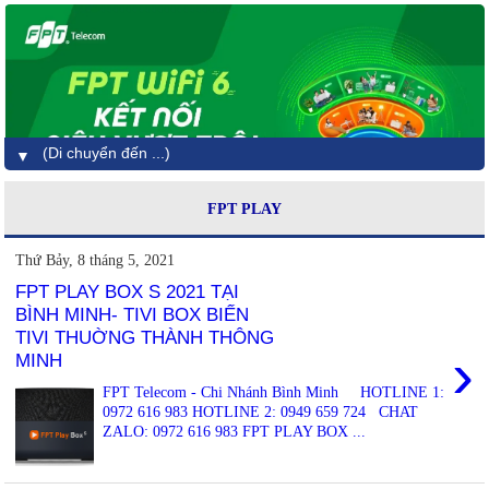
▼
FPT PLAY
Thứ Bảy, 8 tháng 5, 2021
FPT PLAY BOX S 2021 TẠI
BÌNH MINH- TIVI BOX BIẾN
TIVI THUỜNG THÀNH THÔNG
›
MINH
FPT Telecom - Chi Nhánh Bình Minh HOTLINE 1:
0972 616 983 HOTLINE 2: 0949 659 724 CHAT
ZALO: 0972 616 983 FPT PLAY BOX ...