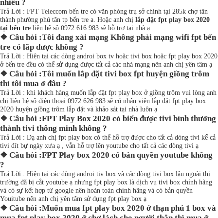
nhiêu ?
Trả Lời : FPT Teleccom bến tre có văn phòng trụ sở chính tại 285k chợ tân
thành phường phú tân tp bến tre a. Hoặc anh chị
lắp đặt fpt play box 2020
tại bến tre
liên hệ sô 0972 616 983 sẽ hỗ trợ tại nhà ạ
❖ Câu hỏi :Tôi đang xài mạng Không phải mạng wifi fpt bến
tre có lắp được không ?
Trả Lời : Hiện tại các dòng androi box tv hoặc tivi box hoặc fpt play box 2020
ở bến tre đều có thể sử dụng được tất cả các nhà mạng nên anh chị yên tâm ạ
❖ Câu hỏi :Tôi muốn lắp đặt tivi box fpt huyện giồng trôm
thì tôi mua ở đâu ?
Trả Lời : khi khách hàng muốn lắp đặt fpt play box ở giồng trôm vui lòng anh
chị liên hệ số điện thoại 0972 626 983 sẽ có nhân viên lắp đặt fpt play box
2020 huyện giồng trôm lắp đặt và khảo sát tại nhà luôn ạ
❖ Câu hỏi :FPT Play Box 2020 có biến được tivi bình thường
thành tivi thông minh không ?
Trả Lời : Dạ anh chị fpt play box có thể hỗ trợ được cho tất cả dòng tivi kể cả
tivi đít bự ngày xưa ạ , vẫn hỗ trợ lên youtube cho tất cả các dòng tivi ạ
❖ Câu hỏi :FPT Play box 2020 có bản quyền youtube không
?
Trả Lời : Hiện tại các dòng androi tiv box và các dòng tivi box lậu ngoài thị
trường đã bị cắt youtube ạ nhưng fpt play box là dịch vụ tivi box chính hãng
và có sự kết hợp từ google nên hoàn toàn chính hãng và có bản quyền
Youitube nên anh chị yên tâm sử dụng fpt play box ạ
❖ Câu hỏi :Muốn mua fpt play box 2020 ở thạn phú 1 box và
mua fpt play box 2020 ở chợ lách cho người thân thì mua ở