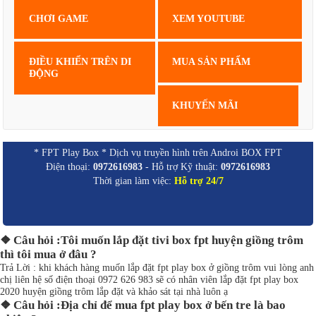
CHƠI GAME
XEM YOUTUBE
ĐIỀU KHIỂN TRÊN DI
MUA SẢN PHẨM
ĐỘNG
KHUYẾN MÃI
* FPT Play Box * Dịch vụ truyền hình trên Androi BOX FPT
Điện thoại:
0972616983
- Hỗ trợ Kỹ thuật:
0972616983
Thời gian làm việc:
Hỗ trợ 24/7
❖ Câu hỏi :Tôi muốn lắp đặt tivi box fpt huyện giồng trôm
thì tôi mua ở đâu ?
Trả Lời : khi khách hàng muốn lắp đặt fpt play box ở giồng trôm vui lòng anh
chị liên hệ số điện thoại 0972 626 983 sẽ có nhân viên lắp đặt fpt play box
2020 huyện giồng trôm lắp đặt và khảo sát tại nhà luôn ạ
❖ Câu hỏi :Địa chỉ để mua fpt play box ở bến tre là bao