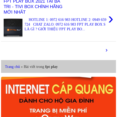
FPT PLAY BOX 2021 TẠI BA
TRI - TIVI BOX CHÍNH HÃNG
MỚI NHẤT
›
HOTLINE 1: 0972 616 983 HOTLINE 2: 0949 659
724 CHAT ZALO: 0972 616 983 FPT PLAY BOX S
LÀ GÌ ? GIỚI THIỆU FPT PLAY BO...
›
Trang chủ
» Bài viết trong
fpt play