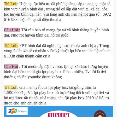
Trả Lời
: Hiện tại fpt bến tre đã phủ hạ tầng cáp quang tại một số
khu vực huyện bình đại , trong đó có lắp đặt wifi tại xã đại hòa
lộc huyện bình đại nên vui lòng anh chị lien hệ fpt qua số : 0972
616 983 hoặc để lại số điện thoại ạ
Câu Hỏi :
Tôi cần bảo trì mạng fpt tại xã bình thắng huyện bình
đại. Nhờ fpt huyện bình đại hỗ trơ giúp.
Trả Lời :
FPT bình đại đã nghi nhận sự cố của anh chị ạ , Trong
vòng 2 đến 4h sẽ có nhân viên kỹ thuật fpt bến tre liên hệ anh chị
ạ . Xin chân thành cám ơn ạ
Câu Hỏi
: Tôi muốn lắp đặt tivi box fpt tại xã châu hưng huyện
bình đại bến tre thì giá fpt play box là bao nhiêu, Tvi tôi là tivi
thường có lên youtube được không
Trả Lời
: Giá niêm yết của fpt play box tại giồng trôm là
1.590.000đ ạ. Và fpt play box hỗ trợ tương thích với mọi tivi và
hỗ trợ được tất cả các nhả mạng nên fpt play box 2019 sẽ hỗ trợ
được cho anh chị ạh chị ạ