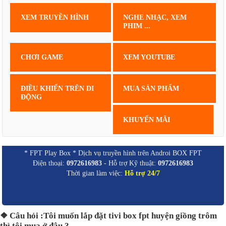
XEM TRUYỀN HÌNH
NGHE NHẠC, XEM
PHIM ...
CHƠI GAME
XEM YOUTUBE
ĐIỀU KHIỂN TRÊN DI
MUA SẢN PHẨM
ĐỘNG
KHUYẾN MÃI
* FPT Play Box * Dịch vụ truyền hình trên Androi BOX FPT
Điện thoại:
0972616983
- Hỗ trợ Kỹ thuật:
0972616983
Thời gian làm việc:
Hỗ trợ 24/7
❖ Câu hỏi :Tôi muốn lắp đặt tivi box fpt huyện giồng trôm
thì tôi mua ở đâu ?