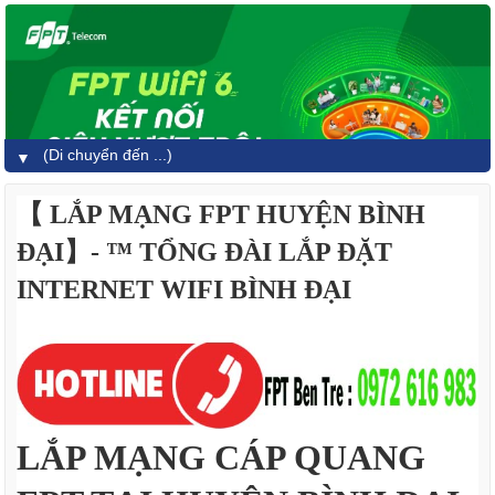
▼
【 LẮP MẠNG FPT HUYỆN BÌNH
ĐẠI】- ™ TỔNG ĐÀI LẮP ĐẶT
INTERNET WIFI BÌNH ĐẠI
LẮP MẠNG CÁP QUANG