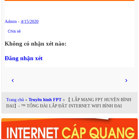
Admin
-
4/15/2020
Chia sẻ
Không có nhận xét nào:
Đăng nhận xét
‹
›
Trang chủ
»
Truyền hình FPT
» 【 LẮP MẠNG FPT HUYỆN BÌNH
ĐẠI】- ™ TỔNG ĐÀI LẮP ĐẶT INTERNET WIFI BÌNH ĐẠI