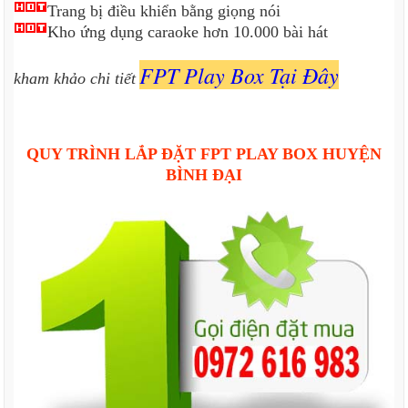
Trang bị điều khiển bằng giọng nói
Kho ứng dụng caraoke hơn 10.000 bài hát
FPT Play Box Tại Đây
kham khảo chi tiết
QUY TRÌNH LẮP ĐẶT FPT PLAY BOX HUYỆN
BÌNH ĐẠI