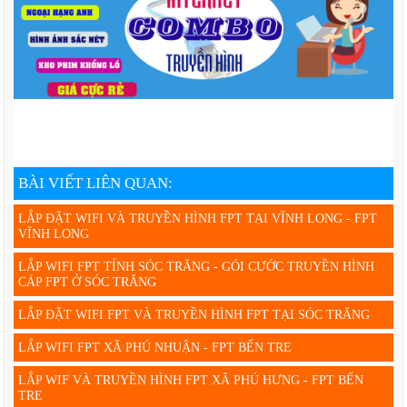
BÀI VIẾT LIÊN QUAN:
LẮP ĐẶT WIFI VÀ TRUYỀN HÌNH FPT TẠI VĨNH LONG - FPT
VĨNH LONG
LẮP WIFI FPT TỈNH SÓC TRĂNG - GÓI CƯỚC TRUYỀN HÌNH
CÁP FPT Ở SÓC TRĂNG
LẮP ĐẶT WIFI FPT VÀ TRUYỀN HÌNH FPT TẠI SÓC TRĂNG
LẮP WIFI FPT XÃ PHÚ NHUẬN - FPT BẾN TRE
LẮP WIF VÀ TRUYỀN HÌNH FPT XÃ PHÚ HƯNG - FPT BẾN
TRE