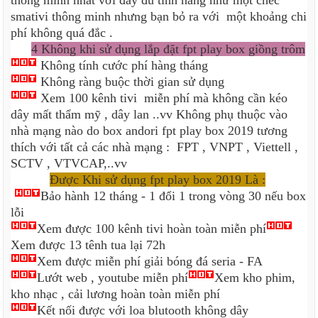
thông minh nhất với đầy đủ tính năng như một chếc
smativi thông minh nhưng bạn bỏ ra với một khoảng chi
phí không quá đắc .
4 Không khi sử dụng lắp đặt fpt play box giồng trôm
Không tính cước phí hàng tháng
Không ràng buộc thời gian sử dụng
Xem 100 kênh tivi miễn phí mà không cần kéo
dây mất thẩm mỹ , dây lan ..vv Không phụ thuộc vào
nhà mạng nào do box andori fpt play box 2019 tương
thích với tất cả các nhà mạng :
FPT , VNPT , Viettell ,
SCTV , VTVCAP,..vv
Được Khi sử dụng fpt play box 2019 Là :
Bảo hành 12 tháng - 1 đổi 1 trong vòng 30 nếu box
lỗi
Xem được 100 kênh tivi hoàn toàn miễn phí
Xem được 13 tênh tua lại 72h
Xem được miễn phí giải bóng đá seria - FA
Lướt web , youtube miễn phí
Xem kho phim,
kho nhạc , cải lương hoàn toàn miễn phí
Kết nối được với loa blutooth không dây