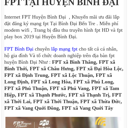
FPT TẠI HUYỆN BÌNH ĐẠI
Internet FPT Huyện Bình Đại , Khuyến mãi ưu đãi lắp
đặt đăng ký mạng fpt Tại Bình Đại Bến Tre . Miễn phí
modem wifi , Trang bị đầu thu truyền hình fpt HD và fpt
play box 2019 tại Huyện Bình Đại.
FPT Bình Đại
chuyên
lắp mạng fpt
cho tất cả cá nhân,
hộ gia đình Và tổ chức doanh nghiệp trên địa bàn fpt
huyện Bình Đại Như :
FPT xã Bình Thắng, FPT xã
Bình Thới, FPT xã Châu Hưng, FPT xã Đại Hòa Lộc,
FPT xã Định Trung, FPT xã Lộc Thuận, FPT xã
Long Định, FPT xã Long Hòa, FPT xã Phú Long,
FPT xã Phú Thuận, FPT xã Phú Vang, FPT xã Tam
Hiệp, FPT xã Thạnh Phước, FPT xã Thạnh Trị, FPT
xã Thới Lai, FPT xã Thới Thuận, FPT xã Thừa Đức,
FPT xã Vang Quới Đông, FPT xã Vang Quới Tây