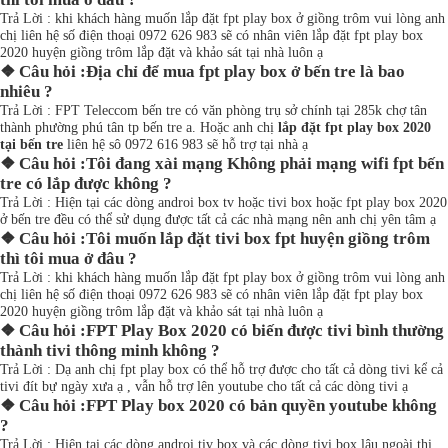
Trả Lời : khi khách hàng muốn lắp đặt fpt play box ở giồng trôm vui lòng anh
chị liên hệ số điện thoại 0972 626 983 sẽ có nhân viên lắp đặt fpt play box
2020 huyện giồng trôm lắp đặt và khảo sát tại nhà luôn ạ
❖ Câu hỏi :Địa chỉ để mua fpt play box ở bến tre là bao
nhiêu ?
Trả Lời : FPT Teleccom bến tre có văn phòng trụ sở chính tại 285k chợ tân
thành phường phú tân tp bến tre a. Hoặc anh chị
lắp đặt fpt play box 2020
tại bến tre
liên hệ sô 0972 616 983 sẽ hỗ trợ tại nhà ạ
❖ Câu hỏi :Tôi đang xài mạng Không phải mạng wifi fpt bến
tre có lắp được không ?
Trả Lời : Hiện tại các dòng androi box tv hoặc tivi box hoặc fpt play box 2020
ở bến tre đều có thể sử dụng được tất cả các nhà mạng nên anh chị yên tâm ạ
❖ Câu hỏi :Tôi muốn lắp đặt tivi box fpt huyện giồng trôm
thì tôi mua ở đâu ?
Trả Lời : khi khách hàng muốn lắp đặt fpt play box ở giồng trôm vui lòng anh
chị liên hệ số điện thoại 0972 626 983 sẽ có nhân viên lắp đặt fpt play box
2020 huyện giồng trôm lắp đặt và khảo sát tại nhà luôn ạ
❖ Câu hỏi :FPT Play Box 2020 có biến được tivi bình thường
thành tivi thông minh không ?
Trả Lời : Dạ anh chị fpt play box có thể hỗ trợ được cho tất cả dòng tivi kể cả
tivi đít bự ngày xưa ạ , vẫn hỗ trợ lên youtube cho tất cả các dòng tivi ạ
❖ Câu hỏi :FPT Play box 2020 có bản quyền youtube không
?
Trả Lời : Hiện tại các dòng androi tiv box và các dòng tivi box lậu ngoài thị