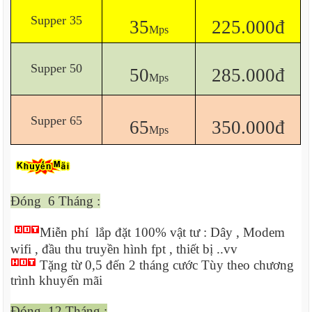
Supper 35
35
225.000đ
Mps
Supper 50
50
285.000đ
Mps
Supper 65
65
350.000đ
Mps
Đóng 6 Tháng :
Miễn phí lắp đặt 100% vật tư : Dây , Modem
wifi , đầu thu truyền hình fpt , thiết bị ..vv
Tặng từ 0,5 đến 2 tháng cước Tùy theo chương
trình khuyến mãi
Đóng 12 Tháng :