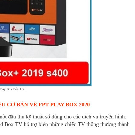
Play Box Bến Tre
U CƠ BẢN VỀ FPT PLAY BOX 2020
ột đầu thu kỹ thuật số dùng cho các dịch vụ truyền hình.
oid Box TV hỗ trợ biến những chiếc TV thông thường thành