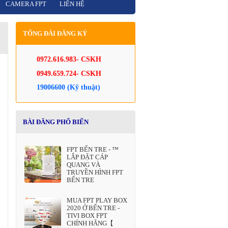
CAMERA FPT
LIÊN HỆ
TỔNG ĐÀI ĐĂNG KÝ
0972.616.983- CSKH
0949.659.724- CSKH
19006600 (Kỹ thuật)
BÀI ĐĂNG PHỔ BIẾN
FPT BẾN TRE - ™
LẮP ĐẶT CÁP
QUANG VÀ
TRUYỀN HÌNH FPT
BẾN TRE
MUA FPT PLAY BOX
2020 Ở BẾN TRE -
TIVI BOX FPT
CHÍNH HÃNG【