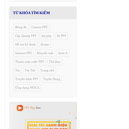
TỪ KHÓA TÌM KIẾM
Bóng đá
Camera FPT
Cáp Quang FPT
fpt play
Hi FPT
Hỗ trợ kỹ thuật
ihome
Internet FPT
Khuyến mãi
Serie A
Thanh toán cước FPT
Thể thao
Tin
Tin Tức
Trang chủ
Truyền hình FPT
Tuyển Dụng
Ứng dụng MOCA