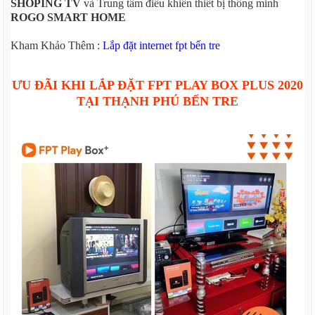
SHOPING TV
và Trung tâm điều khiển thiết bị thông minh
ROGO SMART HOME
Kham Khảo Thêm :
Lắp đặt internet fpt bến tre
ƯU ĐÃI KHI LẮP ĐẶT FPT PLAY BOX PLUS 2020
TẠI THẠNH PHÚ BẾN TRE