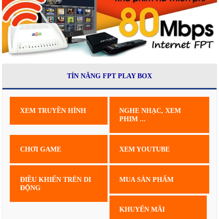
TÍN NĂNG FPT PLAY BOX
XEM TRUYỀN HÌNH
NGHE NHẠC, XEM
PHIM ...
CHƠI GAME
XEM YOUTUBE
ĐIỀU KHIỂN TRÊN DI
MUA SẢN PHẨM
ĐỘNG
KHUYẾN MÃI