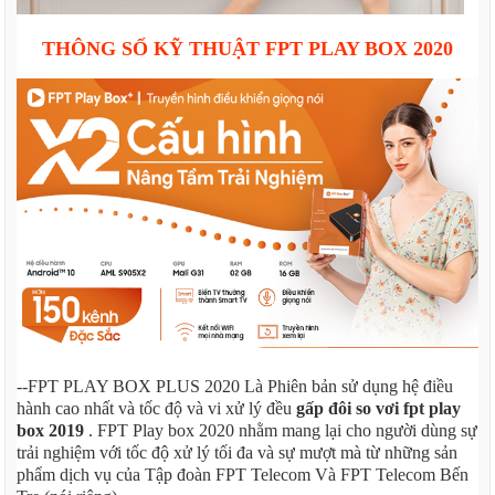
THÔNG SỐ KỸ THUẬT FPT PLAY BOX 2020
--FPT PLAY BOX PLUS 2020 Là Phiên bản sử dụng hệ điều
hành cao nhất và tốc độ và vi xử lý đều
gấp đôi so vơi fpt play
box 2019
. FPT Play box 2020 nhằm mang lại cho người dùng sự
trải nghiệm với tốc độ xử lý tối đa và sự mượt mà từ những sản
phẩm dịch vụ của Tập đoàn FPT Telecom Và FPT Telecom Bến