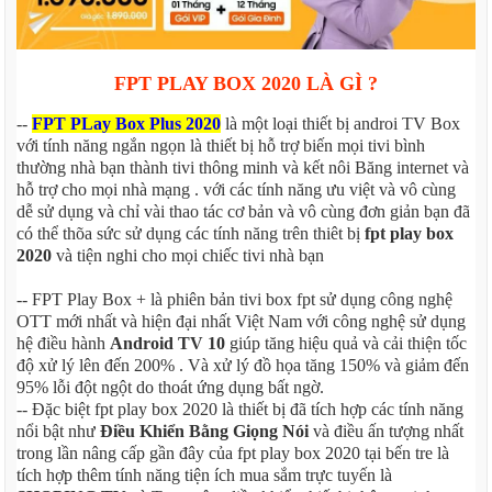
FPT PLAY BOX 2020 LÀ GÌ ?
--
FPT PLay Box Plus 2020
là một loại thiết bị androi TV Box
với tính năng ngắn ngọn là thiết bị hỗ trợ biến mọi tivi bình
thường nhà bạn thành tivi thông minh và kết nôi Băng internet và
hỗ trợ cho mọi nhà mạng . với các tính năng ưu việt và vô cùng
dễ sử dụng và chỉ vài thao tác cơ bản và vô cùng đơn giản bạn đã
có thể thõa sức sử dụng các tính năng trên thiêt bị
fpt play box
2020
và tiện nghi cho mọi chiếc tivi nhà bạn
-- FPT Play Box + là phiên bản tivi box fpt sử dụng công nghệ
OTT mới nhất và hiện đại nhất Việt Nam với công nghệ sử dụng
hệ điều hành
Android TV 10
giúp tăng hiệu quả và cải thiện tốc
độ xử lý lên đến 200% . Và xử lý đồ họa tăng 150% và giảm đến
95% lỗi đột ngột do thoát ứng dụng bất ngờ.
-- Đặc biệt fpt play box 2020 là thiết bị đã tích hợp các tính năng
nổi bật như
Điều Khiển Bằng Giọng Nói
và điều ấn tượng nhất
trong lần nâng cấp gần đây của fpt play box 2020 tại bến tre là
tích hợp thêm tính năng tiện ích mua sắm trực tuyến là