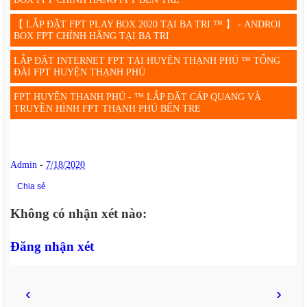
【 LẮP ĐẶT FPT PLAY BOX 2020 TẠI BA TRI ™ 】 - ANDROI
BOX FPT CHÍNH HÃNG TẠI BA TRI
LẮP ĐẶT INTERNET FPT TẠI HUYỆN THẠNH PHÚ ™ TỔNG
ĐÀI FPT HUYỆN THẠNH PHÚ
FPT HUYỆN THẠNH PHÚ - ™ LẮP ĐẶT CÁP QUANG VÀ
TRUYỀN HÌNH FPT THẠNH PHÚ BẾN TRE
Admin
-
7/18/2020
Chia sẻ
Không có nhận xét nào:
Đăng nhận xét
‹
›