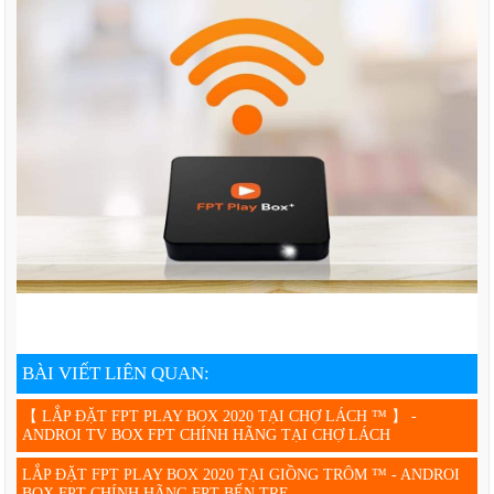
BÀI VIẾT LIÊN QUAN:
【 LẮP ĐẶT FPT PLAY BOX 2020 TẠI CHỢ LÁCH ™ 】 -
ANDROI TV BOX FPT CHÍNH HÃNG TẠI CHỢ LÁCH
LẮP ĐẶT FPT PLAY BOX 2020 TẠI GIỒNG TRÔM ™ - ANDROI
BOX FPT CHÍNH HÃNG FPT BẾN TRE