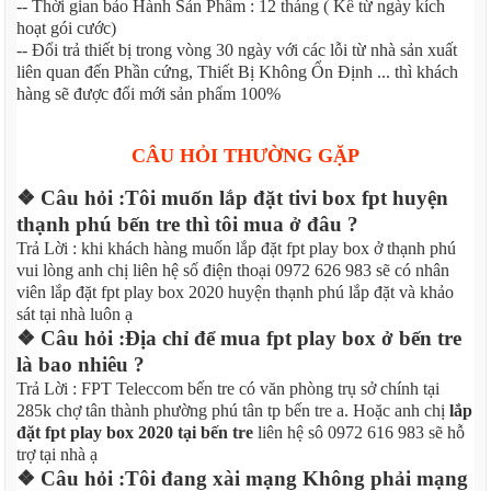
-- Thời gian bảo Hành Sản Phẩm : 12 tháng ( Kể từ ngày kích
hoạt gói cước)
-- Đổi trả thiết bị trong vòng 30 ngày với các lỗi từ nhà sản xuất
liên quan đến Phần cứng, Thiết Bị Không Ổn Định ... thì khách
hàng sẽ được đổi mới sản phẩm 100%
CÂU HỎI THƯỜNG GẶP
❖ Câu hỏi :Tôi muốn lắp đặt tivi box fpt huyện
thạnh phú bến tre thì tôi mua ở đâu ?
Trả Lời : khi khách hàng muốn lắp đặt fpt play box ở thạnh phú
vui lòng anh chị liên hệ số điện thoại 0972 626 983 sẽ có nhân
viên lắp đặt fpt play box 2020 huyện thạnh phú lắp đặt và khảo
sát tại nhà luôn ạ
❖ Câu hỏi :Địa chỉ để mua fpt play box ở bến tre
là bao nhiêu ?
Trả Lời : FPT Teleccom bến tre có văn phòng trụ sở chính tại
285k chợ tân thành phường phú tân tp bến tre a. Hoặc anh chị
lắp
đặt fpt play box 2020 tại bến tre
liên hệ sô 0972 616 983 sẽ hỗ
trợ tại nhà ạ
❖ Câu hỏi :Tôi đang xài mạng Không phải mạng