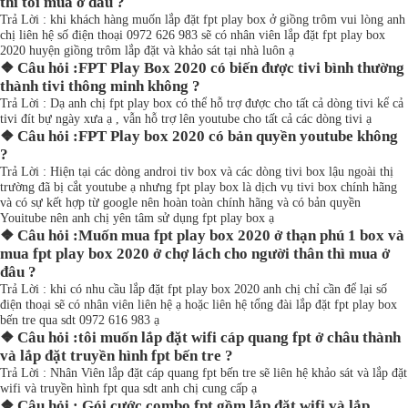
thì tôi mua ở đâu ?
Trả Lời : khi khách hàng muốn lắp đặt fpt play box ở giồng trôm vui lòng anh
chị liên hệ số điện thoại 0972 626 983 sẽ có nhân viên lắp đặt fpt play box
2020 huyện giồng trôm lắp đặt và khảo sát tại nhà luôn ạ
❖ Câu hỏi :FPT Play Box 2020 có biến được tivi bình thường
thành tivi thông minh không ?
Trả Lời : Dạ anh chị fpt play box có thể hỗ trợ được cho tất cả dòng tivi kể cả
tivi đít bự ngày xưa ạ , vẫn hỗ trợ lên youtube cho tất cả các dòng tivi ạ
❖ Câu hỏi :FPT Play box 2020 có bản quyền youtube không
?
Trả Lời : Hiện tại các dòng androi tiv box và các dòng tivi box lậu ngoài thị
trường đã bị cắt youtube ạ nhưng fpt play box là dịch vụ tivi box chính hãng
và có sự kết hợp từ google nên hoàn toàn chính hãng và có bản quyền
Youitube nên anh chị yên tâm sử dụng fpt play box ạ
❖ Câu hỏi :Muốn mua fpt play box 2020 ở thạn phú 1 box và
mua fpt play box 2020 ở chợ lách cho người thân thì mua ở
đâu ?
Trả Lời : khi có nhu cầu lắp đặt fpt play box 2020 anh chị chỉ cần để lại số
điện thoại sẽ có nhân viên liên hệ ạ hoặc liên hệ tổng đài lắp đặt fpt play box
bến tre qua sdt 0972 616 983 ạ
❖ Câu hỏi :tôi muốn lắp đặt wifi cáp quang fpt ở châu thành
và lắp đặt truyền hình fpt bến tre ?
Trả Lời : Nhân Viên lắp đặt cáp quang fpt bến tre sẽ liên hệ khảo sát và lắp đặt
wifi và truyền hình fpt qua sdt anh chị cung cấp ạ
❖ Câu hỏi : Gói cước combo fpt gồm lắp đặt wifi và lắp