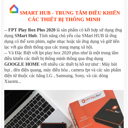
SMART HUB - TRUNG TÂM ĐIỀU KHIỂN
CÁC THIẾT BỊ THÔNG MINH
--
FPT Play Box Plus 2020
là sản phẩm có kết hợp sử dụng ứng
dụng
SMart Hub
. Tính năng chủ yếu của SMart HUB là ứng
dụng có thể xem phim, nghe nhạc hoặc tải ứng dụng và giữ liên
lạc với gia đình thông qua các trang mạng xã hội.
-- Và Đặc Biệt với fpt play box 2020 plus như là một trung tâm
điều khiển các thiết bị thông minh thông qua ứng dụng
GOOGLE HOME
với nhiều các thiết bị hỗ trợ như : Máy hút
bụi , đèn điện quang, máy điều hòa , camera fpt và các sản phẩm
điện tử thuộc các hãng LG , Samsung, Sony, và các dòng
Xiaomi...