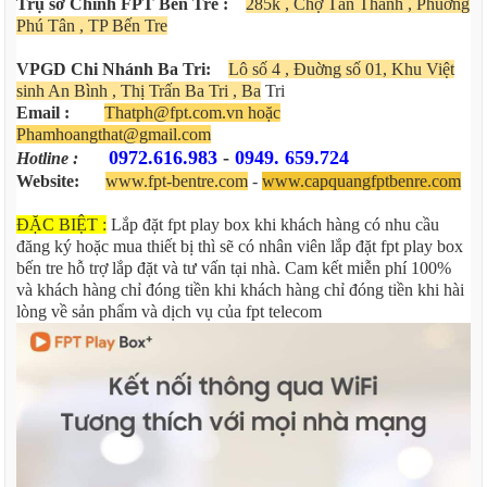
Trụ sở Chính FPT Bến Tre :
285k , Chợ Tân Thành , Phuờng
Phú Tân , TP Bến Tre
VPGD Chi Nhánh Ba Tri:
Lô số 4 , Đuờng số 01, Khu Việt
sinh An Bình , Thị Trấn Ba Tri , Ba
Tri
Email :
Thatph@fpt.com.vn hoặc
Phamhoangthat@gmail.com
0972.616.983
-
0949. 659.724
Hotline :
Website:
www.fpt-bentre.com
-
www.capquangfptbenre.com
ĐẶC BIỆT :
Lắp đặt fpt play box khi khách hàng có nhu cầu
đăng ký hoặc mua thiết bị thì sẽ có nhân viên lắp đặt fpt play box
bến tre hỗ trợ lắp đặt và tư vấn tại nhà. Cam kết miễn phí 100%
và khách hàng chỉ đóng tiền khi khách hàng chỉ đóng tiền khi hài
lòng về sản phẩm và dịch vụ của fpt telecom