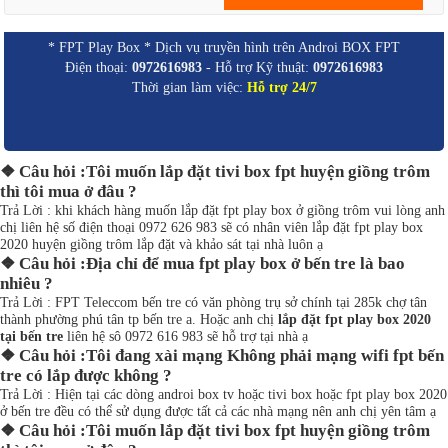
* FPT Play Box * Dịch vụ truyền hình trên Androi BOX FPT
Điện thoại:
0972616983
- Hỗ trợ Kỹ thuật:
0972616983
Thời gian làm việc:
Hỗ trợ 24/7
❖ Câu hỏi :Tôi muốn lắp đặt tivi box fpt huyện giồng trôm
thì tôi mua ở đâu ?
Trả Lời : khi khách hàng muốn lắp đặt fpt play box ở giồng trôm vui lòng anh
chị liên hệ số điện thoại 0972 626 983 sẽ có nhân viên lắp đặt fpt play box
2020 huyện giồng trôm lắp đặt và khảo sát tại nhà luôn ạ
❖ Câu hỏi :Địa chỉ để mua fpt play box ở bến tre là bao
nhiêu ?
Trả Lời : FPT Teleccom bến tre có văn phòng trụ sở chính tại 285k chợ tân
thành phường phú tân tp bến tre a. Hoặc anh chị
lắp đặt fpt play box 2020
tại bến tre
liên hệ sô 0972 616 983 sẽ hỗ trợ tại nhà ạ
❖ Câu hỏi :Tôi đang xài mạng Không phải mạng wifi fpt bến
tre có lắp được không ?
Trả Lời : Hiện tại các dòng androi box tv hoặc tivi box hoặc fpt play box 2020
ở bến tre đều có thể sử dụng được tất cả các nhà mạng nên anh chị yên tâm ạ
❖ Câu hỏi :Tôi muốn lắp đặt tivi box fpt huyện giồng trôm