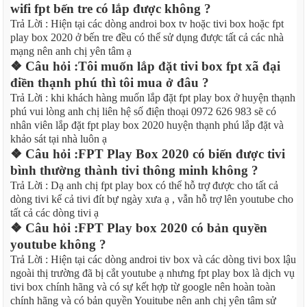
wifi fpt bến tre có lắp được không ?
Trả Lời : Hiện tại các dòng androi box tv hoặc tivi box hoặc fpt
play box 2020 ở bến tre đều có thể sử dụng được tất cả các nhà
mạng nên anh chị yên tâm ạ
❖ Câu hỏi :Tôi muốn lắp đặt tivi box fpt xã đại
điền thạnh phú thì tôi mua ở đâu ?
Trả Lời : khi khách hàng muốn lắp đặt fpt play box ở huyện thạnh
phú vui lòng anh chị liên hệ số điện thoại 0972 626 983 sẽ có
nhân viên lắp đặt fpt play box 2020 huyện thạnh phú lắp đặt và
khảo sát tại nhà luôn ạ
❖ Câu hỏi :FPT Play Box 2020 có biến được tivi
bình thường thành tivi thông minh không ?
Trả Lời : Dạ anh chị fpt play box có thể hỗ trợ được cho tất cả
dòng tivi kể cả tivi đít bự ngày xưa ạ , vẫn hỗ trợ lên youtube cho
tất cả các dòng tivi ạ
❖ Câu hỏi :FPT Play box 2020 có bản quyền
youtube không ?
Trả Lời : Hiện tại các dòng androi tiv box và các dòng tivi box lậu
ngoài thị trường đã bị cắt youtube ạ nhưng fpt play box là dịch vụ
tivi box chính hãng và có sự kết hợp từ google nên hoàn toàn
chính hãng và có bản quyền Youitube nên anh chị yên tâm sử