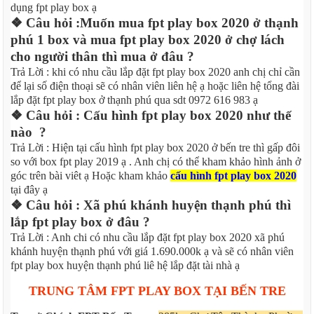
dụng fpt play box ạ
❖ Câu hỏi :Muốn mua fpt play box 2020 ở thạnh
phú 1 box và mua fpt play box 2020 ở chợ lách
cho người thân thì mua ở đâu ?
Trả Lời : khi có nhu cầu lắp đặt fpt play box 2020 anh chị chỉ cần
để lại số điện thoại sẽ có nhân viên liên hệ ạ hoặc liên hệ tổng đài
lắp đặt fpt play box ở thạnh phú qua sdt 0972 616 983 ạ
❖ Câu hỏi : Cấu hình fpt play box 2020 như thế
nào ?
Trả Lời : Hiện tại cấu hình fpt play box 2020 ở bến tre thì gấp đôi
so với box fpt play 2019 ạ . Anh chị có thể kham khảo hình ảnh ở
góc trên bài viêt ạ Hoặc kham khảo
cấu hình fpt play box 2020
tại đây ạ
❖ Câu hỏi : Xã phú khánh huyện thạnh phú thì
lắp fpt play box ở đâu ?
Trả Lời : Anh chi có nhu cầu lắp đặt fpt play box 2020 xã phú
khánh huyện thạnh phú với giá 1.690.000k ạ và sẽ có nhân viên
fpt play box huyện thạnh phú liê hệ lắp đặt tài nhà ạ
TRUNG TÂM FPT PLAY BOX TẠI BẾN TRE