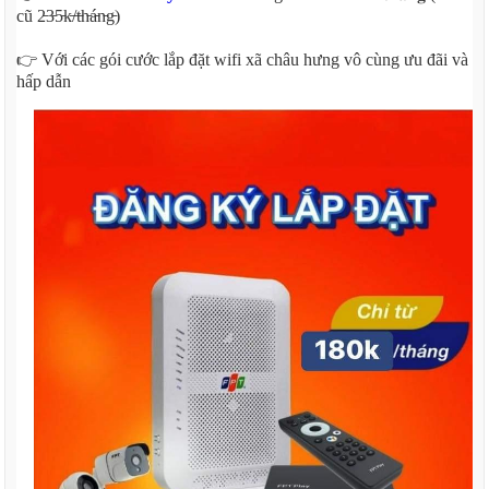
cũ 2̵3̵5̵k̵/̵t̵h̵á̵n̵g̵)
👉 Với các gói cước lắp đặt wifi xã châu hưng vô cùng ưu đãi và
hấp dẫn