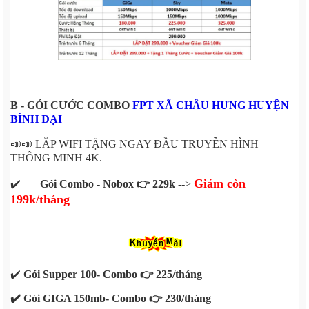
B
- GÓI CƯỚC COMBO
FPT XÃ CHÂU HƯNG HUYỆN
BÌNH ĐẠI
📣📣 LẮP WIFI TẶNG NGAY ĐẦU TRUYỀN HÌNH
THÔNG MINH 4K.
Giảm còn
✔️
Gói Combo - Nobox 👉 229k -
->
199k/tháng
✔️
Gói Supper 100- Combo 👉 225/tháng
✔️ Gói GIGA 150mb- Combo 👉 230/tháng