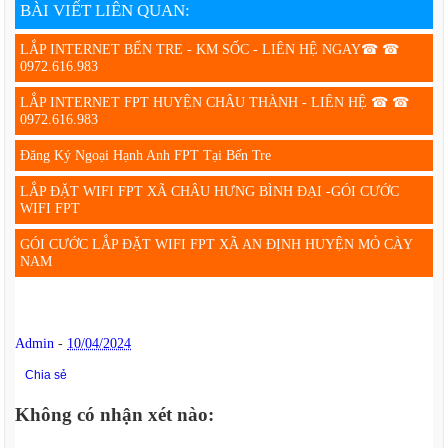
BÀI VIẾT LIÊN QUAN:
LẮP INTERNET BẾN TRE - KM SỐC - LIÊN HỆ NGAY☎ ☎
0972.616.983
LẮP INTERNET FPT HUYỆN CHÂU THÀNH - LIÊN HỆ ☎ ☎
0972.616.983
Đăng Ký Ngoại Hạnh Anh FPT Tại Bến Tre
LẮP ĐẶT WIFI FPT XÃ CHÂU HƯNG BÌNH ĐẠI -GÓI CƯỚC
WIFI FPT
GÓI CƯỚC LẮP ĐẶT WIFI FPT XÃ AN ĐỊNH HUYỆN MỎ CÀY
NAM
Admin
-
10/04/2024
Chia sẻ
Không có nhận xét nào: