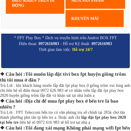
ĐIỀU KHIỂN TRÊN DI
MUA SẢN PHẨM
ĐỘNG
KHUYẾN MÃI
* FPT Play Box * Dịch vụ truyền hình trên Androi BOX FPT
Điện thoại:
0972616983
- Hỗ trợ Kỹ thuật:
0972616983
Thời gian làm việc:
Hỗ trợ 24/7
❖ Câu hỏi :Tôi muốn lắp đặt tivi box fpt huyện giồng trôm
thì tôi mua ở đâu ?
Trả Lời : khi khách hàng muốn lắp đặt fpt play box ở giồng trôm vui lòng anh
chị liên hệ số điện thoại 0972 626 983 sẽ có nhân viên lắp đặt fpt play box
2020 huyện giồng trôm lắp đặt và khảo sát tại nhà luôn ạ
❖ Câu hỏi :Địa chỉ để mua fpt play box ở bến tre là bao
nhiêu ?
Trả Lời : FPT Teleccom bến tre có văn phòng trụ sở chính tại 285k chợ tân
thành phường phú tân tp bến tre a. Hoặc anh chị
lắp đặt fpt play box 2020
tại bến tre
liên hệ sô 0972 616 983 sẽ hỗ trợ tại nhà ạ
❖ Câu hỏi :Tôi đang xài mạng Không phải mạng wifi fpt bến