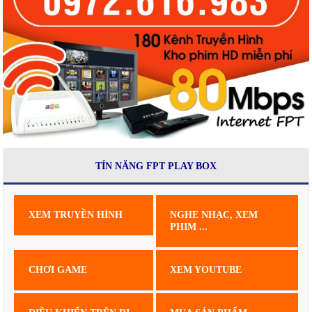
TÍN NĂNG FPT PLAY BOX
XEM TRUYỀN HÌNH
NGHE NHẠC, XEM
PHIM ...
CHƠI GAME
XEM YOUTUBE