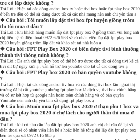
tre có lắp được không ?
Trả Lời : Hiện tại các dòng androi box tv hoặc tivi box hoặc fpt play box 2020
ở bến tre đều có thể sử dụng được tất cả các nhà mạng nên anh chị yên tâm ạ
❖ Câu hỏi :Tôi muốn lắp đặt tivi box fpt huyện giồng trôm
thì tôi mua ở đâu ?
Trả Lời : khi khách hàng muốn lắp đặt fpt play box ở giồng trôm vui lòng anh
chị liên hệ số điện thoại 0972 626 983 sẽ có nhân viên lắp đặt fpt play box
2020 huyện giồng trôm lắp đặt và khảo sát tại nhà luôn ạ
❖ Câu hỏi :FPT Play Box 2020 có biến được tivi bình thường
thành tivi thông minh không ?
Trả Lời : Dạ anh chị fpt play box có thể hỗ trợ được cho tất cả dòng tivi kể cả
tivi đít bự ngày xưa ạ , vẫn hỗ trợ lên youtube cho tất cả các dòng tivi ạ
❖ Câu hỏi :FPT Play box 2020 có bản quyền youtube không
?
Trả Lời : Hiện tại các dòng androi tiv box và các dòng tivi box lậu ngoài thị
trường đã bị cắt youtube ạ nhưng fpt play box là dịch vụ tivi box chính hãng
và có sự kết hợp từ google nên hoàn toàn chính hãng và có bản quyền
Youitube nên anh chị yên tâm sử dụng fpt play box ạ
❖ Câu hỏi :Muốn mua fpt play box 2020 ở thạn phú 1 box và
mua fpt play box 2020 ở chợ lách cho người thân thì mua ở
đâu ?
Trả Lời : khi có nhu cầu lắp đặt fpt play box 2020 anh chị chỉ cần để lại số
điện thoại sẽ có nhân viên liên hệ ạ hoặc liên hệ tổng đài lắp đặt fpt play box
bến tre qua sdt 0972 616 983 ạ