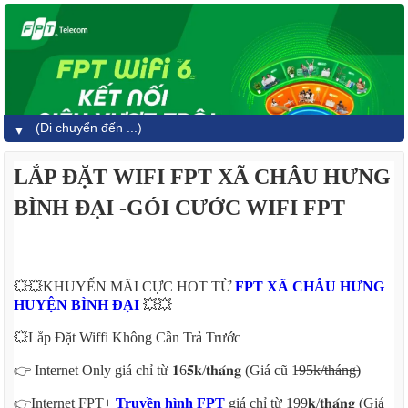
▼
LẮP ĐẶT WIFI FPT XÃ CHÂU HƯNG
BÌNH ĐẠI -GÓI CƯỚC WIFI FPT
💥💥KHUYẾN MÃI CỰC HOT TỪ
FPT XÃ CHÂU HƯNG
HUYỆN BÌNH ĐẠI
💥💥
💥Lắp Đặt Wiffi Không Cần Trả Trước
👉 Internet Only giá chỉ từ 𝟏6𝟓𝐤/𝐭𝐡𝐚́𝐧𝐠 (Giá cũ 1̶9̶5̶k̶/̶t̶h̶á̶n̶g̶)
👉Internet FPT+
Truyền hình FPT
giá chỉ từ 199𝐤/𝐭𝐡𝐚́𝐧𝐠 (Giá