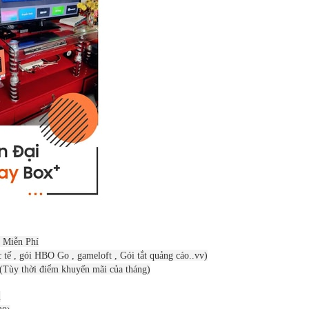
h Miễn Phí
tế , gói HBO Go , gameloft , Gói tắt quảng cáo..vv)
Tùy thời điểm khuyến mãi của tháng)
i