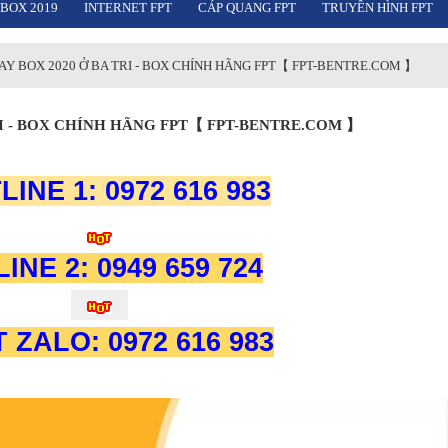
 BOX 2019
INTERNET FPT
CÁP QUANG FPT
TRUYỀN HÌNH FPT
LAY BOX 2020 Ở BA TRI - BOX CHÍNH HÃNG FPT【 FPT-BENTRE.COM 】
RI - BOX CHÍNH HÃNG FPT【 FPT-BENTRE.COM 】
LINE 1: 0972 616 983
INE 2: 0949 659 724
 ZALO: 0972 616 983