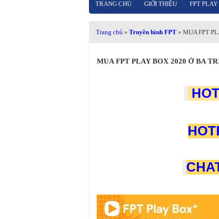
TRANG CHỦ
GIỚI THIỆU
FPT PLAY
Trang chủ
»
Truyền hình FPT
» MUA FPT P
MUA FPT PLAY BOX 2020 Ở BA T
HOT
HOTL
CHAT