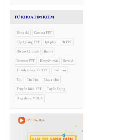
TỪ KHÓA TÌM KIẾM
Bóng đá
Camera FPT
Cáp Quang FPT
fpt play
Hi FPT
Hỗ trợ kỹ thuật
ihome
Internet FPT
Khuyến mãi
Serie A
Thanh toán cước FPT
Thể thao
Tin
Tin Tức
Trang chủ
Truyền hình FPT
Tuyển Dụng
Ứng dụng MOCA