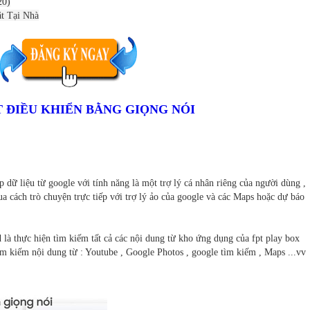
20)
t Tại Nhà
 ĐIỀU KHIỂN BẰNG GIỌNG NÓI
p dữ liệu từ google với tính năng là một trợ lý cá nhân riêng của người dùng ,
ua cách trò chuyện trực tiếp với trợ lý ảo của google và các Maps hoặc dự báo
d là thực hiện tìm kiếm tất cả các nội dung từ kho ứng dụng của fpt play box
ìm kiếm nội dung từ : Youtube , Google Photos , google tìm kiếm , Maps ...vv