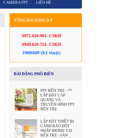
CAMERA FPT
LIÊN HỆ
TỔNG ĐÀI ĐĂNG KÝ
0972.616.983- CSKH
0949.659.724- CSKH
19006600 (Kỹ thuật)
BÀI ĐĂNG PHỔ BIẾN
FPT BẾN TRE - ™
LẮP ĐẶT CÁP
QUANG VÀ
TRUYỀN HÌNH FPT
BẾN TRE
LẮP ĐẶT THIẾT BỊ
CẢNH BÁO ĐỘT
NHẬP IHOME TẠI
BẾN TRE - SẢN