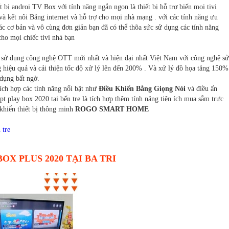
 bị androi TV Box với tính năng ngắn ngọn là thiết bị hỗ trợ biến mọi tivi
và kết nôi Băng internet và hỗ trợ cho mọi nhà mạng . với các tính năng ưu
tác cơ bản và vô cùng đơn giản bạn đã có thể thõa sức sử dụng các tính năng
 cho mọi chiếc tivi nhà bạn
pt sử dụng công nghệ OTT mới nhất và hiện đại nhất Việt Nam với công nghệ sử
 hiệu quả và cải thiện tốc độ xử lý lên đến 200% . Và xử lý đồ họa tăng 150%
dụng bất ngờ.
 tích hợp các tính năng nổi bật như
Điều Khiển Bằng Giọng Nói
và điều ấn
pt play box 2020 tại bến tre là tích hợp thêm tính năng tiện ích mua sắm trực
khiển thiết bị thông minh
ROGO SMART HOME
 tre
OX PLUS 2020 TẠI BA TRI