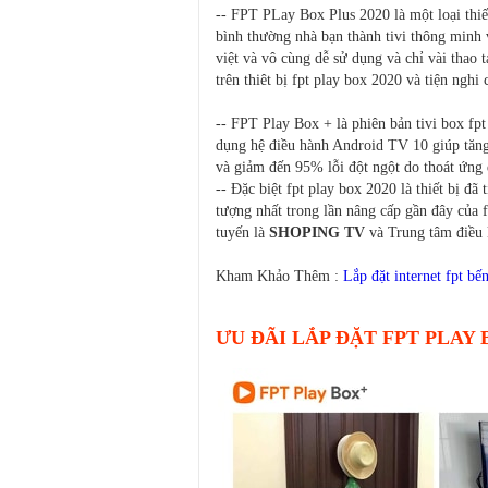
-- FPT PLay Box Plus 2020 là một loại thiết
bình thường nhà bạn thành tivi thông minh 
việt và vô cùng dễ sử dụng và chỉ vài thao 
trên thiêt bị fpt play box 2020 và tiện nghi
-- FPT Play Box + là phiên bản tivi box f
dụng hệ điều hành Android TV 10 giúp tăng
và giảm đến 95% lỗi đột ngột do thoát ứng 
-- Đặc biệt fpt play box 2020 là thiết bị đã
tượng nhất trong lần nâng cấp gần đây của f
tuyến là
SHOPING TV
và Trung tâm điều 
Kham Khảo Thêm :
Lắp đặt internet fpt bến
ƯU ĐÃI LẮP ĐẶT FPT PLAY B