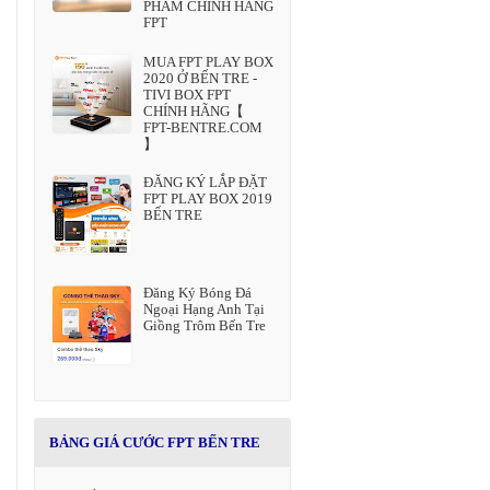
PHẢM CHÍNH HÃNG
FPT
MUA FPT PLAY BOX
2020 Ở BẾN TRE -
TIVI BOX FPT
CHÍNH HÃNG【
FPT-BENTRE.COM
】
ĐĂNG KÝ LẮP ĐẶT
FPT PLAY BOX 2019
BẾN TRE
Đăng Ký Bóng Đá
Ngoại Hạng Anh Tại
Giồng Trôm Bến Tre
BẢNG GIÁ CƯỚC FPT BẾN TRE