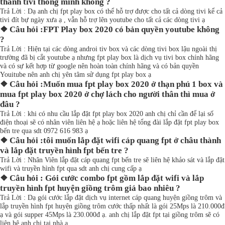
thành tivi thông minh không ?
Trả Lời : Dạ anh chị fpt play box có thể hỗ trợ được cho tất cả dòng tivi kể cả
tivi đít bự ngày xưa ạ , vẫn hỗ trợ lên youtube cho tất cả các dòng tivi ạ
❖ Câu hỏi :FPT Play box 2020 có bản quyền youtube không
?
Trả Lời : Hiện tại các dòng androi tiv box và các dòng tivi box lậu ngoài thị
trường đã bị cắt youtube ạ nhưng fpt play box là dịch vụ tivi box chính hãng
và có sự kết hợp từ google nên hoàn toàn chính hãng và có bản quyền
Youitube nên anh chị yên tâm sử dụng fpt play box ạ
❖ Câu hỏi :Muốn mua fpt play box 2020 ở thạn phú 1 box và
mua fpt play box 2020 ở chợ lách cho người thân thì mua ở
đâu ?
Trả Lời : khi có nhu cầu lắp đặt fpt play box 2020 anh chị chỉ cần để lại số
điện thoại sẽ có nhân viên liên hệ ạ hoặc liên hệ tổng đài lắp đặt fpt play box
bến tre qua sdt 0972 616 983 ạ
❖ Câu hỏi :tôi muốn lắp đặt wifi cáp quang fpt ở châu thành
và lắp đặt truyền hình fpt bến tre ?
Trả Lời : Nhân Viên lắp đặt cáp quang fpt bến tre sẽ liên hệ khảo sát và lắp đặt
wifi và truyền hình fpt qua sdt anh chị cung cấp ạ
❖ Câu hỏi : Gói cước combo fpt gồm lắp đặt wifi và lắp
truyền hình fpt huyện giồng trôm giá bao nhiêu ?
Trả Lời : Dạ gói cước lắp đặt dịch vụ internet cáp quang huyện giồng trôm và
lắp truyền hình fpt huyện giồng trôm cước thấp nhất là gói 25Mps là 210.000đ
ạ và gói supper 45Mps là 230.000đ ạ. anh chị lắp đặt fpt tại giồng trôm sẽ có
liên hệ anh chị tại nhà ạ