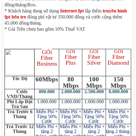
đồng/tháng/Box.
* Khách hàng đang sử dụng
Internet fpt
lắp thêm
truyền hình
fpt bến tre
đóng phí vật tư 350.000 đồng và cước cộng thêm
45.000 đồng/tháng.
* Giá Trên chưa bao gồm 10% Thuế VAT
GÓi
GÓI
GÓI
GÓI
Fiber
Fiber
Fiber
Fiber
Plus
Silver
Diamond
Business
60Mbps
80
100
150
Tốc Độ
Mbps
Mbps
Mbps
Cước
800.000
2.000.000
2.500.000
8.000.000
VND/Tháng
Phí Lắp Đặt
1.000.000
1.000.000
1.000.000
1.000.000
Trả Sau
Trả Trước 6
Miễn Phí +
Miễn Phí +
Miễn Phí +
Miễn Phí +
Tháng
Tặng 50%
Tặng 50%
Tặng 50%
Tặng 50%
Cước
Cước
Cước
Cước
Trả Trước 12
Miễn Phí +
Miễn Phí +
Miễn Phí +
Miễn Phí +
Tháng
tặng 2
tặng 2
tặng 2
tặng 2 tháng