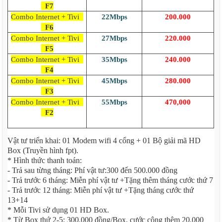
F7
Combo Internet + Tivi
22Mbps
200.000
F6
Combo Internet + Tivi
27Mbps
220.000
F5
Combo Internet + Tivi
35Mbps
240.000
F4
Combo Internet + Tivi
45Mbps
280.000
F3
Combo Internet + Tivi
55Mbps
470,000
F2
Vật tư triển khai: 01 Modem wifi 4 cổng + 01 Bộ giải mã HD
Box (Truyền hình fpt).
* Hình thức thanh toán:
- Trả sau từng tháng: Phí vật tư:300 đến 500.000 đồng
- Trả trước 6 tháng: Miễn phí vật tư +Tặng thêm tháng cước thứ 7
- Trả trước 12 tháng: Miễn phí vật tư +Tặng tháng cước thứ
13+14
* Mỗi Tivi sử dụng 01 HD Box.
* Từ Box thứ 2-5: 300.000 đồng/Box, cước cộng thêm 20.000