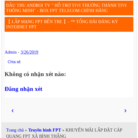
ĐẦU THU ANDROI TV " HỖ TRỢ TIVI THUỜNG THÀNH TIVI
THÔNG MINH" - BOX FPT TELECOM CHÍNH HÃNG
【 LẮP MẠNG FPT BẾN TRE 】- ™ TỔNG ĐÀI ĐĂNG KÝ
INTERNET FPT
Admin
-
3/26/2019
Chia sẻ
Không có nhận xét nào:
Đăng nhận xét
‹
›
Trang chủ
»
Truyền hình FPT
» KHUYẾN MÃI LẮP ĐẶT CÁP
QUANG FPT XÃ BÌNH THẮNG