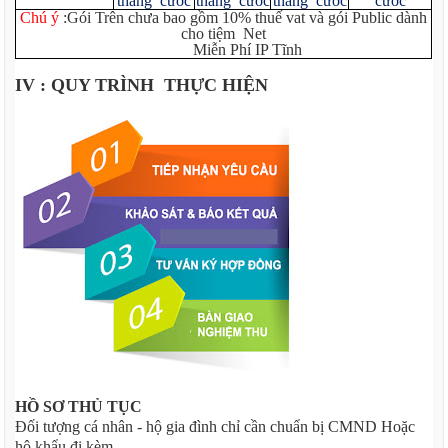
tháng cước
tháng cước
tháng cước
cước
Chú ý
:Gói Trên chưa bao gồm 10% thuế vat và gói Public dành
cho tiệm Net
Miễn Phí IP Tĩnh
IV : QUY TRÌNH THỰC HIỆN
HỒ SƠ THỦ TỤC
Đối tượng cá nhân - hộ gia đình chỉ cần chuẩn bị CMND Hoặc
hộ khẩu đi kèm