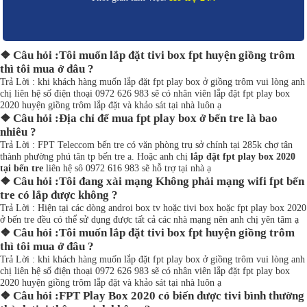
❖ Câu hỏi :Tôi muốn lắp đặt tivi box fpt huyện giồng trôm
thì tôi mua ở đâu ?
Trả Lời : khi khách hàng muốn lắp đặt fpt play box ở giồng trôm vui lòng anh
chị liên hệ số điện thoại 0972 626 983 sẽ có nhân viên lắp đặt fpt play box
2020 huyện giồng trôm lắp đặt và khảo sát tại nhà luôn ạ
❖ Câu hỏi :Địa chỉ để mua fpt play box ở bến tre là bao
nhiêu ?
Trả Lời : FPT Teleccom bến tre có văn phòng trụ sở chính tại 285k chợ tân
thành phường phú tân tp bến tre a. Hoặc anh chị
lắp đặt fpt play box 2020
tại bến tre
liên hệ sô 0972 616 983 sẽ hỗ trợ tại nhà ạ
❖ Câu hỏi :Tôi đang xài mạng Không phải mạng wifi fpt bến
tre có lắp được không ?
Trả Lời : Hiện tại các dòng androi box tv hoặc tivi box hoặc fpt play box 2020
ở bến tre đều có thể sử dụng được tất cả các nhà mạng nên anh chị yên tâm ạ
❖ Câu hỏi :Tôi muốn lắp đặt tivi box fpt huyện giồng trôm
thì tôi mua ở đâu ?
Trả Lời : khi khách hàng muốn lắp đặt fpt play box ở giồng trôm vui lòng anh
chị liên hệ số điện thoại 0972 626 983 sẽ có nhân viên lắp đặt fpt play box
2020 huyện giồng trôm lắp đặt và khảo sát tại nhà luôn ạ
❖ Câu hỏi :FPT Play Box 2020 có biến được tivi bình thường