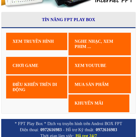
TÍN NĂNG FPT PLAY BOX
XEM TRUYỀN HÌNH
NGHE NHẠC, XEM
PHIM ...
CHƠI GAME
XEM YOUTUBE
ĐIỀU KHIỂN TRÊN DI
MUA SẢN PHẨM
ĐỘNG
KHUYẾN MÃI
* FPT Play Box * Dịch vụ truyền hình trên Androi BOX FPT
Điện thoại:
0972616983
- Hỗ trợ Kỹ thuật:
0972616983
Thời gian làm việc:
Hỗ trợ 24/7