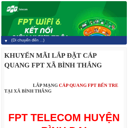
▼
KHUYẾN MÃI LẮP ĐẶT CÁP
QUANG FPT XÃ BÌNH THẮNG
LẮP MẠNG
CÁP QUANG FPT BẾN TRE
TẠI XÃ BÌNH THẮNG
FPT TELECOM HUYỆN