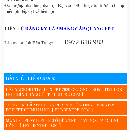
Đối tượng nhà thuê,nhà trọ : Đặt cọc 440k hoặc trả trước 6 tháng
miễn phí lắp đặt và tiền cọc
LIÊN HỆ
ĐĂNG KÝ LẮP MẠNG CÁP QUANG FPT
0972 616 983
Lắp mạng tỉnh Bến Tre gọi:
BÀI VIẾT LIÊN QUAN:
LẮP ANDROID TIVI BOX FPT 2020 Ở GIỒNG TRÔM -TIVI BOX
FPT CHÍNH HÃNG【 FPT-BENTRE.COM 】
TỔNG ĐÀI LẮP FPT PLAY BOX 2020 Ở GIỒNG TRÔM -TIVI
BOX FPT CHÍNH HÃNG【 FPT-BENTRE.COM 】
MUA FPT PLAY BOX 2020 Ở BẾN TRE -TIVI BOX FPT CHÍNH
HÃNG【 FPT-BENTRE.COM 】