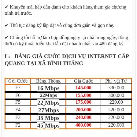
✔ Khuyến mãi hấp dẫn dành cho khách hàng tham gia chương
trình trả trước.
✔ Thủ tục đăng ký lắp đặt vô cùng đơn giản và gọn nhẹ.
✔ Chúng tôi hỗ trợ làm hợp đồng ngay tại nhà trong ngày, đồng
thời có kỹ thuật triển khai lắp đặt nhanh nhất sau 48h đăng ký.
I : BẢNG GIÁ CƯỚC DỊCH VỤ INTERNET CÁP
QUANG TẠI XÃ BÌNH THẮNG
Gói Cước
Băng Thông
Giá Cước
Phí vật Tư
F7
16 Mbps
145.000
330.000
F6
22Mbps
155.000
300.000
F5
22
Mbps
175.000
220.00
F4
27Mbps
200.000
220.000
F3
35
Mbps
240.000
220.000
F2
45
Mbps
400.000
220.000