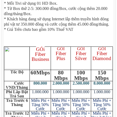
* Mỗi Tivi sử dụng 01 HD Box.
* Từ Box thứ 2-5: 300.000 đồng/Box, cước cộng thêm 20.000
đồng/tháng/Box.
* Khách hàng đang sử dụng Internet lắp thêm truyền hình đóng
phí vật tư 350.000 đồng và cước cộng thêm 45.000 đồng/tháng.
* Giá Trên chưa bao gồm 10% Thuế VAT
GÓi
GÓI
GÓI
GÓI
Fiber
Fiber
Fiber
Fiber
Plus
Silver
Diamond
Business
60Mbps
80
100
150
Tốc Độ
Mbps
Mbps
Mbps
Cước
800.000
2.000.000
2.500.000
8.000.000
VND/Tháng
Phí Lắp Đặt
1.000.000
1.000.000
1.000.000
1.000.000
Trả Sau
Trả Trước 6
Miễn Phí +
Miễn Phí +
Miễn Phí +
Miễn Phí +
Tháng
Tặng 50%
Tặng 50%
Tặng 50%
Tặng 50%
Cước
Cước
Cước
Cước
Trả Trước 12
Miễn Phí +
Miễn Phí +
Miễn Phí +
Miễn Phí +