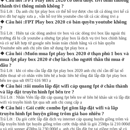
❖ Câu hỏi :FPT Play Box 2020 có biến được tivi bình thường
thành tivi thông minh không ?
Trả Lời : Dạ anh chị fpt play box có thể hỗ trợ được cho tất cả dòng tivi kể cả
tivi đít bự ngày xưa ạ , vẫn hỗ trợ lên youtube cho tất cả các dòng tivi ạ
❖ Câu hỏi :FPT Play box 2020 có bản quyền youtube không
?
Trả Lời : Hiện tại các dòng androi tiv box và các dòng tivi box lậu ngoài thị
trường đã bị cắt youtube ạ nhưng fpt play box là dịch vụ tivi box chính hãng
và có sự kết hợp từ google nên hoàn toàn chính hãng và có bản quyền
Youitube nên anh chị yên tâm sử dụng fpt play box ạ
❖ Câu hỏi :Muốn mua fpt play box 2020 ở thạn phú 1 box và
mua fpt play box 2020 ở chợ lách cho người thân thì mua ở
đâu ?
Trả Lời : khi có nhu cầu lắp đặt fpt play box 2020 anh chị chỉ cần để lại số
điện thoại sẽ có nhân viên liên hệ ạ hoặc liên hệ tổng đài lắp đặt fpt play box
bến tre qua sdt 0972 616 983 ạ
❖ Câu hỏi :tôi muốn lắp đặt wifi cáp quang fpt ở châu thành
và lắp đặt truyền hình fpt bến tre ?
Trả Lời : Nhân Viên lắp đặt cáp quang fpt bến tre sẽ liên hệ khảo sát và lắp đặt
wifi và truyền hình fpt qua sdt anh chị cung cấp ạ
❖ Câu hỏi : Gói cước combo fpt gồm lắp đặt wifi và lắp
truyền hình fpt huyện giồng trôm giá bao nhiêu ?
Trả Lời : Dạ gói cước lắp đặt dịch vụ internet cáp quang huyện giồng trôm và
lắp truyền hình fpt huyện giồng trôm cước thấp nhất là gói 25Mps là 210.000đ
ạ và gói supper 45Mps là 230.000đ ạ. anh chị lắp đặt fpt tại giồng trôm sẽ có