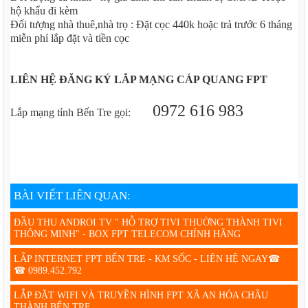
hộ khẩu đi kèm
Đối tượng nhà thuê,nhà trọ : Đặt cọc 440k hoặc trả trước 6 tháng
miễn phí lắp đặt và tiền cọc
LIÊN HỆ ĐĂNG KÝ LẮP MẠNG CÁP QUANG FPT
0972 616 983
Lắp mạng tỉnh Bến Tre gọi:
BÀI VIẾT LIÊN QUAN:
ĐẦU THU ANDROI TV " HỖ TRỢ TIVI THUỜNG THÀNH TIVI
THÔNG MINH" - BOX FPT TELECOM CHÍNH HÃNG
LẮP INTERNET FPT BẾN TRE - KM SỐC - LIÊN HỆ NGAY☎
☎ 0989.452.792
LẮP ĐẶT WIFI VÀ TRUYỀN HÌNH FPT XÃ AN HÓA CHÂU
THÀNH BẾN TRE