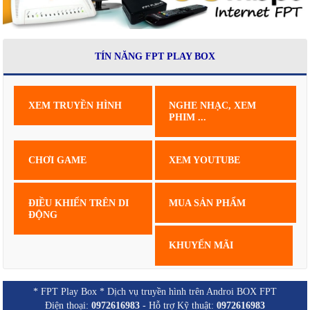
TÍN NĂNG FPT PLAY BOX
XEM TRUYỀN HÌNH
NGHE NHẠC, XEM
PHIM ...
CHƠI GAME
XEM YOUTUBE
ĐIỀU KHIỂN TRÊN DI
MUA SẢN PHẨM
ĐỘNG
KHUYẾN MÃI
* FPT Play Box * Dịch vụ truyền hình trên Androi BOX FPT
Điện thoại:
0972616983
- Hỗ trợ Kỹ thuật:
0972616983