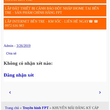
LẮP ĐẶT THIẾT BỊ CẢNH BÁO ĐỘT NHẬP IHOME TẠI BẾN
TRE - SẢN PHẢM CHÍNH HÃNG FPT
LẮP INTERNET BẾN TRE - KM SỐC - LIÊN HỆ NGAY☎ ☎
0972.616.983
Admin
-
3/26/2019
Chia sẻ
Không có nhận xét nào:
Đăng nhận xét
‹
›
Trang chủ
»
Truyền hình FPT
» KHUYẾN MÃI ĐĂNG KÝ CÁP