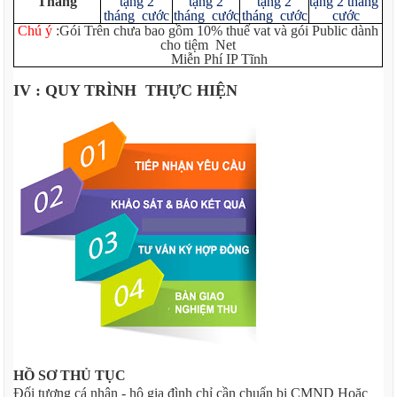
Tháng
tặng 2
tặng 2
tặng 2
tặng 2 tháng
tháng cước
tháng cước
tháng cước
cước
Chú ý
:Gói Trên chưa bao gồm 10% thuế vat và gói Public dành
cho tiệm Net
Miễn Phí IP Tĩnh
IV : QUY TRÌNH THỰC HIỆN
HỒ SƠ THỦ TỤC
Đối tượng cá nhân - hộ gia đình chỉ cần chuẩn bị CMND Hoặc