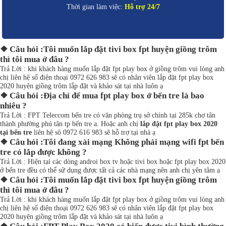
Thời gian làm việc:
Hỗ trợ 24/7
❖ Câu hỏi :Tôi muốn lắp đặt tivi box fpt huyện giồng trôm
thì tôi mua ở đâu ?
Trả Lời : khi khách hàng muốn lắp đặt fpt play box ở giồng trôm vui lòng anh
chị liên hệ số điện thoại 0972 626 983 sẽ có nhân viên lắp đặt fpt play box
2020 huyện giồng trôm lắp đặt và khảo sát tại nhà luôn ạ
❖ Câu hỏi :Địa chỉ để mua fpt play box ở bến tre là bao
nhiêu ?
Trả Lời : FPT Teleccom bến tre có văn phòng trụ sở chính tại 285k chợ tân
thành phường phú tân tp bến tre a. Hoặc anh chị
lắp đặt fpt play box 2020
tại bến tre
liên hệ sô 0972 616 983 sẽ hỗ trợ tại nhà ạ
❖ Câu hỏi :Tôi đang xài mạng Không phải mạng wifi fpt bến
tre có lắp được không ?
Trả Lời : Hiện tại các dòng androi box tv hoặc tivi box hoặc fpt play box 2020
ở bến tre đều có thể sử dụng được tất cả các nhà mạng nên anh chị yên tâm ạ
❖ Câu hỏi :Tôi muốn lắp đặt tivi box fpt huyện giồng trôm
thì tôi mua ở đâu ?
Trả Lời : khi khách hàng muốn lắp đặt fpt play box ở giồng trôm vui lòng anh
chị liên hệ số điện thoại 0972 626 983 sẽ có nhân viên lắp đặt fpt play box
2020 huyện giồng trôm lắp đặt và khảo sát tại nhà luôn ạ