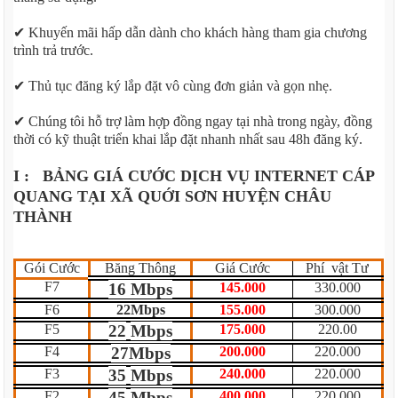
✔ Khuyến mãi hấp dẫn dành cho khách hàng tham gia chương
trình trả trước.
✔ Thủ tục đăng ký lắp đặt vô cùng đơn giản và gọn nhẹ.
✔ Chúng tôi hỗ trợ làm hợp đồng ngay tại nhà trong ngày, đồng
thời có kỹ thuật triển khai lắp đặt nhanh nhất sau 48h đăng ký.
I : BẢNG GIÁ CƯỚC DỊCH VỤ INTERNET CÁP
QUANG TẠI XÃ QUỚI SƠN HUYỆN CHÂU
THÀNH
Gói Cước
Băng Thông
Giá Cước
Phí vật Tư
F7
16 Mbps
145.000
330.000
F6
22Mbps
155.000
300.000
F5
22
Mbps
175.000
220.00
F4
27Mbps
200.000
220.000
F3
35
Mbps
240.000
220.000
F2
45
Mbps
400.000
220.000