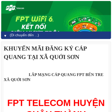
▼
KHUYẾN MÃI ĐĂNG KÝ CÁP
QUANG TẠI XÃ QUỚI SƠN
LẮP MẠNG CÁP QUANG FPT BẾN TRE
XÃ QUỚI SƠN
FPT TELECOM HUYỆN